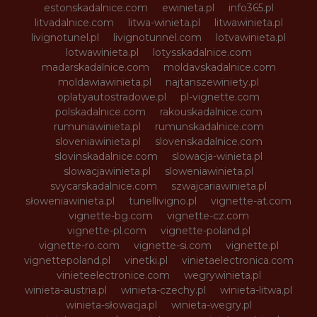
estonskadalnice.com
ewinieta.pl
info365.pl
litvadalnice.com
litwa-winieta.pl
litwawinieta.pl
livignotunel.pl
livignotunnel.com
lotvawinieta.pl
lotwawinieta.pl
lotysskadalnice.com
madarskadalnice.com
moldavskadalnice.com
moldawiawinieta.pl
najtanszewiniety.pl
oplatyautostradowe.pl
pl-vignette.com
polskadalnice.com
rakouskadalnice.com
rumuniawinieta.pl
rumunskadalnice.com
sloveniawinieta.pl
slovenskadalnice.com
slovinskadalnice.com
slowacja-winieta.pl
slowacjawinieta.pl
sloweniawinieta.pl
svycarskadalnice.com
szwajcariawinieta.pl
słoweniawinieta.pl
tunellivigno.pl
vignette-at.com
vignette-bg.com
vignette-cz.com
vignette-pl.com
vignette-poland.pl
vignette-ro.com
vignette-si.com
vignette.pl
vignettepoland.pl
vinetki.pl
vinietaelectronica.com
vinieteelectronice.com
wegrywinieta.pl
winieta-austria.pl
winieta-czechy.pl
winieta-litwa.pl
winieta-słowacja.pl
winieta-wegry.pl