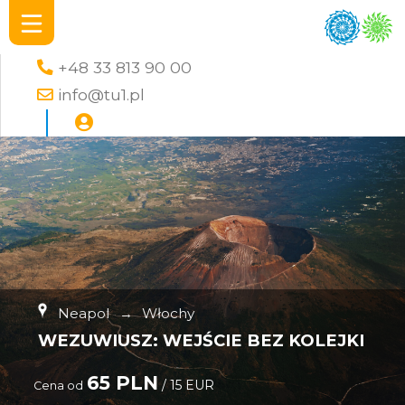
+48 33 813 90 00
info@tu1.pl
Neapol
→
Włochy
WEZUWIUSZ: WEJŚCIE BEZ KOLEJKI
65 PLN
/ 15 EUR
Cena od