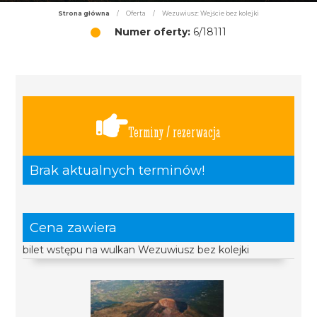
Strona główna
/
Oferta
/
Wezuwiusz: Wejście bez kolejki
Numer oferty:
6/18111
Terminy / rezerwacja
Brak aktualnych terminów!
Cena zawiera
bilet wstępu na wulkan Wezuwiusz bez kolejki