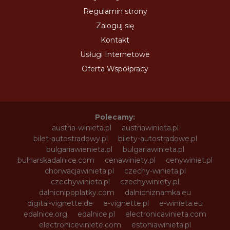
Regulamin strony
Zaloguj się
Kontakt
Usługi Internetowe
Oferta Współpracy
Polecamy:
austria-winieta.pl
austriawinieta.pl
bilet-autostradowy.pl
bilety-autostradowe.pl
bulgariawienieta.pl
bulgariawinieta.pl
bulharskadalnice.com
cenawiniety.pl
cenywiniet.pl
chorwacjawinieta.pl
czechy-winieta.pl
czechywinieta.pl
czechywiniety.pl
dalnicnipoplatky.com
dalnicniznamka.eu
digital-vignette.de
e-vignette.pl
e-winieta.eu
edalnice.org
edalnice.pl
electronicavinieta.com
electroniceviniete.com
estoniawinieta.pl