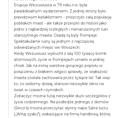
Erupcja Wezuwiusza w 79 roku n.e. była
paradoksalnym wydarzeniem. Z jednej strony było
prawdziwym kataklizmem - zniszczyło całą populację
pobliskich miast - ale także przeszło do historii jako
jedno z najbardziej rozległych i nienaruszonych ruin
starożytnego miasta. Osadą tą były Pompeje.
Spektakularne ruiny są jednym z najczęściej
odwiedzanych miejsc we Włoszech.
Kiedy Wezuwiusz wybuchł z siłą 100 tysięcy bomb
atomowych, życie w Pompejach umarło w jednej
chwili. Jak na ironię warstwa gorącego popiołu w
połączeniu z brakiem wilgoci sprawiły, że większość
miasta została zachowana przez tysiące lat. Tak więc
to, co widzimy dzisiaj, stanowi niezwykłe okno na
świat w czasach rzymskich.
Zobaczyć można tutaj niezwykle dużo szczegółów z
życia codziennego. Na podłodze jednego z domów
(Sirico's) można przeczytać słynny napis Salve lucru
(„Witaj zysku"), wskazujące na firmę handlową, której