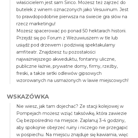
właścicielem jest sam Sirico. Możesz też zajrzeć do
butelek z winem oznaczonych jako Vesuvinum. Jest
to prawdopodobnie pierwsza na świecie gra słów na
rzecz marketingu!
Możesz spacerować po ponad 50 hektarach historii.
Przejdź się po Forum z Wezuwiuszem w tle lub
usiądź pod drzewem i podziwiaj spektakularny
amfiteatr. Znajdziesz tu pozostałości
najważniejszego akweduktu, fontanny uliczne,
publiczne łaźnie, prywatne domy, firmy, rzeźby,
freski, a także setki odlewów gipsowych
wzorowanych na usmażonych w lawie miejscowych!
WSKAZÓWKA
Nie wiesz, jak tam dojechać? Ze stacji kolejowej w
Pompejach możesz wziąć taksówkę, która zawiezie
Cię bezpośrednio na miejsce. Zaplanuj 3-4 godziny,
aby spokojnie obejrzeć ruiny i niczego nie przegapić
w pośpiechu. Na miejscu znajduje się kawiarnia, więc