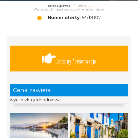
Strona główna
/
Oferta
/
Wycieczka z Limassol po srebro, wino i plaże marzeń
Numer oferty:
54/18107
Terminy / rezerwacja
Cena zawiera
wycieczka jednodniowa