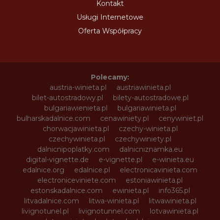
Kontakt
Usługi Internetowe
Oferta Współpracy
Polecamy:
austria-winieta.pl
austriawinieta.pl
bilet-autostradowy.pl
bilety-autostradowe.pl
bulgariawienieta.pl
bulgariawinieta.pl
bulharskadalnice.com
cenawiniety.pl
cenywiniet.pl
chorwacjawinieta.pl
czechy-winieta.pl
czechywinieta.pl
czechywiniety.pl
dalnicnipoplatky.com
dalnicniznamka.eu
digital-vignette.de
e-vignette.pl
e-winieta.eu
edalnice.org
edalnice.pl
electronicavinieta.com
electroniceviniete.com
estoniawinieta.pl
estonskadalnice.com
ewinieta.pl
info365.pl
litvadalnice.com
litwa-winieta.pl
litwawinieta.pl
livignotunel.pl
livignotunnel.com
lotvawinieta.pl