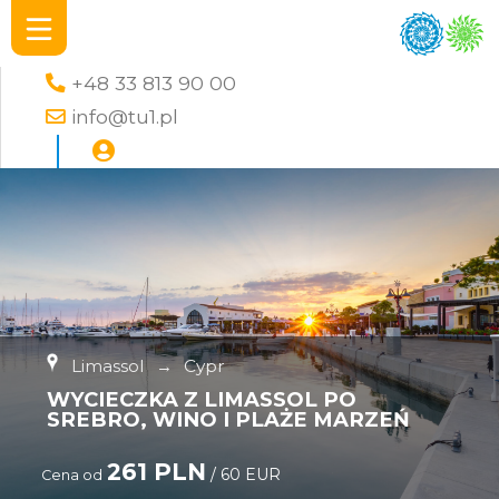
+48 33 813 90 00
info@tu1.pl
Limassol
→
Cypr
WYCIECZKA Z LIMASSOL PO
SREBRO, WINO I PLAŻE MARZEŃ
261 PLN
/ 60 EUR
Cena od