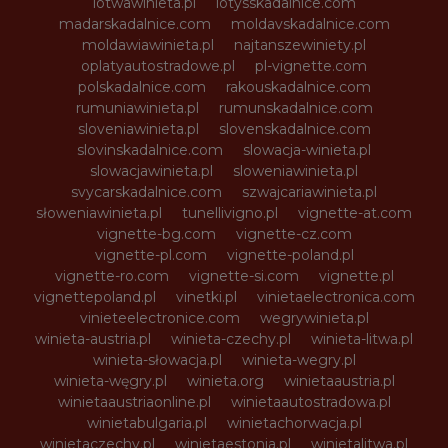
lotwawinieta.pl
lotysskadalnice.com
madarskadalnice.com
moldavskadalnice.com
moldawiawinieta.pl
najtanszewiniety.pl
oplatyautostradowe.pl
pl-vignette.com
polskadalnice.com
rakouskadalnice.com
rumuniawinieta.pl
rumunskadalnice.com
sloveniawinieta.pl
slovenskadalnice.com
slovinskadalnice.com
slowacja-winieta.pl
slowacjawinieta.pl
sloweniawinieta.pl
svycarskadalnice.com
szwajcariawinieta.pl
słoweniawinieta.pl
tunellivigno.pl
vignette-at.com
vignette-bg.com
vignette-cz.com
vignette-pl.com
vignette-poland.pl
vignette-ro.com
vignette-si.com
vignette.pl
vignettepoland.pl
vinetki.pl
vinietaelectronica.com
vinieteelectronice.com
wegrywinieta.pl
winieta-austria.pl
winieta-czechy.pl
winieta-litwa.pl
winieta-słowacja.pl
winieta-wegry.pl
winieta-węgry.pl
winieta.org
winietaaustria.pl
winietaaustriaonline.pl
winietaautostradowa.pl
winietabulgaria.pl
winietachorwacja.pl
winietaczechy.pl
winietaestonia.pl
winietalitwa.pl