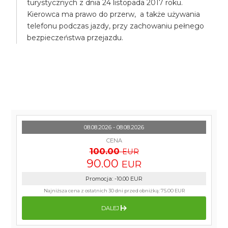
turystycznych z dnia 24 listopada 2017 roku.
Kierowca ma prawo do przerw, a także używania
telefonu podczas jazdy, przy zachowaniu pełnego
bezpieczeństwa przejazdu.
08.08.2026 - 08.08.2026
CENA
100.00
EUR
90.00
EUR
Promocja
:
-10.00
EUR
Najniższa cena z ostatnich 30 dni przed obniżką:
75.00 EUR
DALEJ