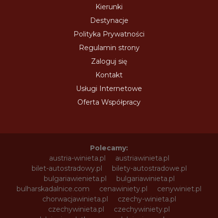
Kierunki
Destynacje
Polityka Prywatności
Regulamin strony
Zaloguj się
Kontakt
Usługi Internetowe
Oferta Współpracy
Polecamy:
austria-winieta.pl
austriawinieta.pl
bilet-autostradowy.pl
bilety-autostradowe.pl
bulgariawienieta.pl
bulgariawinieta.pl
bulharskadalnice.com
cenawiniety.pl
cenywiniet.pl
chorwacjawinieta.pl
czechy-winieta.pl
czechywinieta.pl
czechywiniety.pl