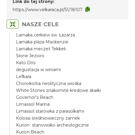
Link do tej strony:
https://www.velkaraca.pl/51/18107
NASZE CELE
Larnaka cerkiew św. Łazarza
Larnaka plaża Mackenzie
Larnaka meczet Tekkeli
Słone Jezioro
Kato Dris
degustacja w winiarni
Lefkara
Choroikoitia neolityczna wioska
White Stones znakomite kredowe skałki
Governor's Beach
Limassol Marina
Limassol starówka z parasolkami
Kolossi średniowieczny zamek
Kurion stanowisko archeologiczne
Kurion Beach