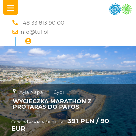
+48 33 813 90 00
info@tu1.pl
Ayia Napa
→
Cypr
WYCIECZKA MARATHON Z
PROTARAS DO PAFOS
391 PLN / 90
Cena od
434 PLN / 100 EUR
EUR