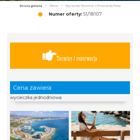
Strona główna
/
Oferta
/
Wycieczka Marathon z Protaras do Pafos
Numer oferty:
51/18107
Terminy / rezerwacja
Cena zawiera
wycieczka jednodniowa