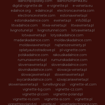
dalnicnipoplatky.com
dalnicniznamka.eu
digital-vignette.de
e-vignette.pl
e-winieta.eu
edalnice.org
edalnice.pl
electronicavinieta.com
electroniceviniete.com
estoniawinieta.pl
estonskadalnice.com
ewinieta.pl
info365.pl
litvadalnice.com
litwa-winieta.pl
litwawinieta.pl
livignotunel.pl
livignotunnel.com
lotvawinieta.pl
lotwawinieta.pl
lotysskadalnice.com
madarskadalnice.com
moldavskadalnice.com
moldawiawinieta.pl
najtanszewiniety.pl
oplatyautostradowe.pl
pl-vignette.com
polskadalnice.com
rakouskadalnice.com
rumuniawinieta.pl
rumunskadalnice.com
sloveniawinieta.pl
slovenskadalnice.com
slovinskadalnice.com
slowacja-winieta.pl
slowacjawinieta.pl
sloweniawinieta.pl
svycarskadalnice.com
szwajcariawinieta.pl
słoweniawinieta.pl
tunellivigno.pl
vignette-at.com
vignette-bg.com
vignette-cz.com
vignette-pl.com
vignette-poland.pl
vignette-ro.com
vignette-si.com
vignette.pl
vignettepoland.pl
vinetki.pl
vinietaelectronica.com