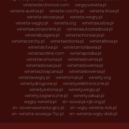
vinieteelectronice.com
wegrywinieta.pl
winieta-austria.pl
winieta-czechy.pl
winieta-litwa.pl
winieta-słowacja.pl
winieta-wegry.pl
winieta-węgry.pl
winieta.org
winietaaustria.pl
winietaaustriaonline.pl
winietaautostradowa.pl
winietabulgaria.pl
winietachorwacja.pl
winietaczechy.pl
winietaestonia.pl
winietalitwa.pl
winietalotwa.pl
winietamoldawia.pl
winietaonline.com
winietapolska.pl
winietarumunia.pl
winietaslovenia.pl
winietaslowacja.pl
winietaslowenia.pl
winietaszwajcaria.pl
winietasłowenia.pl
winietawegry.pl
winietomat.pl
winiety.org
winietydrogowe.pl
winietyelektroniczne.pl
winietyestonia.pl
winietywegry.pl
winietyzagraniczne.pl
winietyzakup.pl
węgry-winieta.pl
xn--sowacja-njb.org.pl
xn--soweniawinieta-gnc.pl
xn--wgry-winieta-4vb.pl
xn--winieta-sowacja-7sc.pl
xn--winieta-wgry-dwb.pl