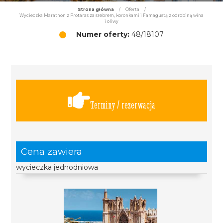
Strona główna
/
Oferta
/
Wycieczka Marathon z Protaras za srebrem, koronkami i Famagustą z odrobiną wina
i oliwy
Numer oferty:
48/18107
Terminy / rezerwacja
Cena zawiera
wycieczka jednodniowa