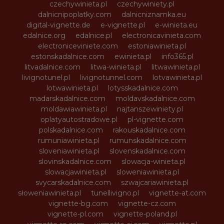
czechywinieta.pl
czechywiniety.pl
dalnicnipoplatky.com
dalnicniznamka.eu
digital-vignette.de
e-vignette.pl
e-winieta.eu
edalnice.org
edalnice.pl
electronicavinieta.com
electroniceviniete.com
estoniawinieta.pl
estonskadalnice.com
ewinieta.pl
info365.pl
litvadalnice.com
litwa-winieta.pl
litwawinieta.pl
livignotunel.pl
livignotunnel.com
lotvawinieta.pl
lotwawinieta.pl
lotysskadalnice.com
madarskadalnice.com
moldavskadalnice.com
moldawiawinieta.pl
najtanszewiniety.pl
oplatyautostradowe.pl
pl-vignette.com
polskadalnice.com
rakouskadalnice.com
rumuniawinieta.pl
rumunskadalnice.com
sloveniawinieta.pl
slovenskadalnice.com
slovinskadalnice.com
slowacja-winieta.pl
slowacjawinieta.pl
sloweniawinieta.pl
svycarskadalnice.com
szwajcariawinieta.pl
słoweniawinieta.pl
tunellivigno.pl
vignette-at.com
vignette-bg.com
vignette-cz.com
vignette-pl.com
vignette-poland.pl