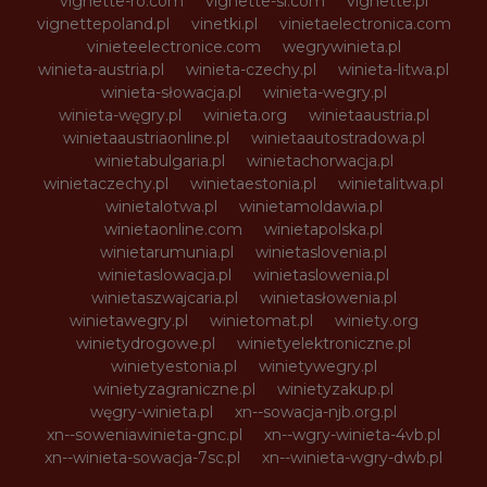
vignette-ro.com
vignette-si.com
vignette.pl
vignettepoland.pl
vinetki.pl
vinietaelectronica.com
vinieteelectronice.com
wegrywinieta.pl
winieta-austria.pl
winieta-czechy.pl
winieta-litwa.pl
winieta-słowacja.pl
winieta-wegry.pl
winieta-węgry.pl
winieta.org
winietaaustria.pl
winietaaustriaonline.pl
winietaautostradowa.pl
winietabulgaria.pl
winietachorwacja.pl
winietaczechy.pl
winietaestonia.pl
winietalitwa.pl
winietalotwa.pl
winietamoldawia.pl
winietaonline.com
winietapolska.pl
winietarumunia.pl
winietaslovenia.pl
winietaslowacja.pl
winietaslowenia.pl
winietaszwajcaria.pl
winietasłowenia.pl
winietawegry.pl
winietomat.pl
winiety.org
winietydrogowe.pl
winietyelektroniczne.pl
winietyestonia.pl
winietywegry.pl
winietyzagraniczne.pl
winietyzakup.pl
węgry-winieta.pl
xn--sowacja-njb.org.pl
xn--soweniawinieta-gnc.pl
xn--wgry-winieta-4vb.pl
xn--winieta-sowacja-7sc.pl
xn--winieta-wgry-dwb.pl