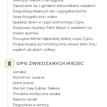
twierdzą miastem Famagusta.
Zapoznanie się z górskimi stanowiskami wiejskimi
Degustacja lokalnych win i cypryjskiej kuchni.
Sesja fotograficzna i wideo.
Spędzisz dzień w części północnego Cypru.
Popływasz na plaży Palm Beach z widokiem na
miasto duchów.
Poczujesz klimat najbardziej dzikiej części Cypru.
Pospacerujesz po romantycznej wiosce Kato Dris i
wąskich uliczkach Lefkary.
OPIS ZWIEDZANYCH MIEJSC
Larnaka
Kościół św. Łazarza
Słone jezioro
Meczet Hala Suktan Tekkesi
Chirokitia neolityczna wioska
Klasztor żeński
Degustacja w winnicy