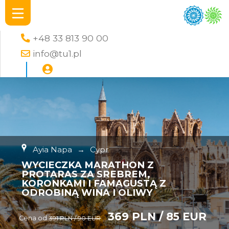
+48 33 813 90 00
info@tu1.pl
Ayia Napa
→
Cypr
WYCIECZKA MARATHON Z
PROTARAS ZA SREBREM,
KORONKAMI I FAMAGUSTĄ Z
ODROBINĄ WINA I OLIWY
369 PLN / 85 EUR
Cena od
391 PLN / 90 EUR