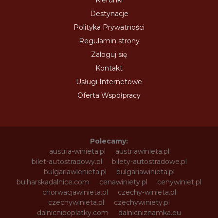
Destynacje
Polityka Prywatności
Regulamin strony
Zaloguj się
Kontakt
Usługi Internetowe
Oferta Współpracy
Polecamy:
austria-winieta.pl
austriawinieta.pl
bilet-autostradowy.pl
bilety-autostradowe.pl
bulgariawienieta.pl
bulgariawinieta.pl
bulharskadalnice.com
cenawiniety.pl
cenywiniet.pl
chorwacjawinieta.pl
czechy-winieta.pl
czechywinieta.pl
czechywiniety.pl
dalnicnipoplatky.com
dalnicniznamka.eu