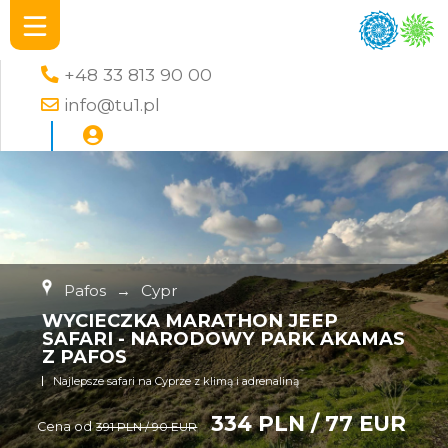
+48 33 813 90 00
info@tu1.pl
Pafos
→
Cypr
WYCIECZKA MARATHON JEEP
SAFARI - NARODOWY PARK AKAMAS
Z PAFOS
Najlepsze safari na Cyprze z klimą i adrenaliną
334 PLN / 77 EUR
Cena od
391 PLN / 90 EUR