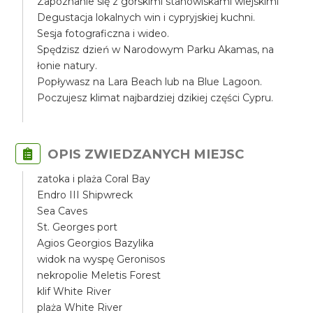
Zapoznanie się z górskimi stanowiskami wiejskimi
Degustacja lokalnych win i cypryjskiej kuchni.
Sesja fotograficzna i wideo.
Spędzisz dzień w Narodowym Parku Akamas, na
łonie natury.
Popływasz na Lara Beach lub na Blue Lagoon.
Poczujesz klimat najbardziej dzikiej części Cypru.
OPIS ZWIEDZANYCH MIEJSC
zatoka i plaża Coral Bay
Endro III Shipwreck
Sea Caves
St. Georges port
Agios Georgios Bazylika
widok na wyspę Geronisos
nekropolie Meletis Forest
klif White River
plaża White River