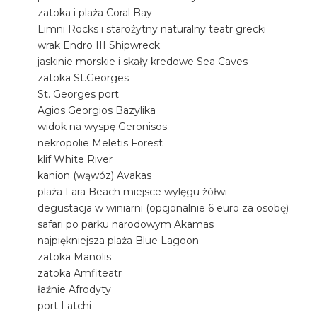
zatoka i plaża Coral Bay
Limni Rocks i starożytny naturalny teatr grecki
wrak Endro III Shipwreck
jaskinie morskie i skały kredowe Sea Caves
zatoka St.Georges
St. Georges port
Agios Georgios Bazylika
widok na wyspę Geronisos
nekropolie Meletis Forest
klif White River
kanion (wąwóz) Avakas
plaża Lara Beach miejsce wylęgu żółwi
degustacja w winiarni (opcjonalnie 6 euro za osobę)
safari po parku narodowym Akamas
najpiękniejsza plaża Blue Lagoon
zatoka Manolis
zatoka Amfiteatr
łaźnie Afrodyty
port Latchi