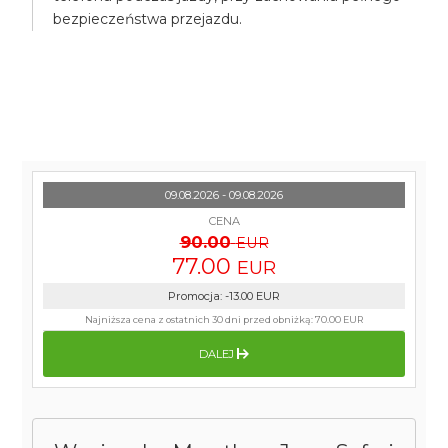
bezpieczeństwa przejazdu.
09.08.2026 - 09.08.2026
CENA
90.00
EUR
77.00
EUR
Promocja
:
-13.00
EUR
Najniższa cena z ostatnich 30 dni przed obniżką:
70.00 EUR
DALEJ