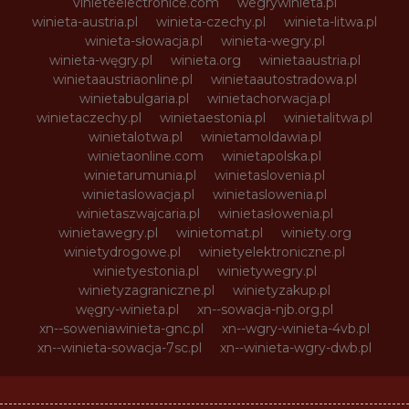
vinieteelectronice.com
wegrywinieta.pl
winieta-austria.pl
winieta-czechy.pl
winieta-litwa.pl
winieta-słowacja.pl
winieta-wegry.pl
winieta-węgry.pl
winieta.org
winietaaustria.pl
winietaaustriaonline.pl
winietaautostradowa.pl
winietabulgaria.pl
winietachorwacja.pl
winietaczechy.pl
winietaestonia.pl
winietalitwa.pl
winietalotwa.pl
winietamoldawia.pl
winietaonline.com
winietapolska.pl
winietarumunia.pl
winietaslovenia.pl
winietaslowacja.pl
winietaslowenia.pl
winietaszwajcaria.pl
winietasłowenia.pl
winietawegry.pl
winietomat.pl
winiety.org
winietydrogowe.pl
winietyelektroniczne.pl
winietyestonia.pl
winietywegry.pl
winietyzagraniczne.pl
winietyzakup.pl
węgry-winieta.pl
xn--sowacja-njb.org.pl
xn--soweniawinieta-gnc.pl
xn--wgry-winieta-4vb.pl
xn--winieta-sowacja-7sc.pl
xn--winieta-wgry-dwb.pl