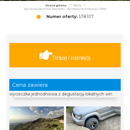
Strona główna
/
Oferta
/
Wycieczka Marathon Jeep Safari - Narodowy Park Akamas z Pafos
Numer oferty:
1/18107
Terminy / rezerwacja
Cena zawiera
wycieczka jednodniowa z degustacją lokalnych win