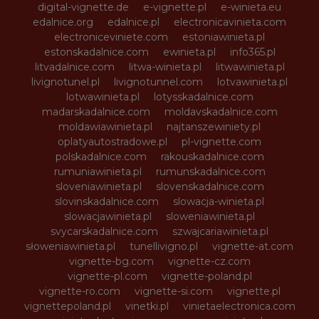
digital-vignette.de
e-vignette.pl
e-winieta.eu
edalnice.org
edalnice.pl
electronicavinieta.com
electroniceviniete.com
estoniawinieta.pl
estonskadalnice.com
ewinieta.pl
info365.pl
litvadalnice.com
litwa-winieta.pl
litwawinieta.pl
livignotunel.pl
livignotunnel.com
lotvawinieta.pl
lotwawinieta.pl
lotysskadalnice.com
madarskadalnice.com
moldavskadalnice.com
moldawiawinieta.pl
najtanszewiniety.pl
oplatyautostradowe.pl
pl-vignette.com
polskadalnice.com
rakouskadalnice.com
rumuniawinieta.pl
rumunskadalnice.com
sloveniawinieta.pl
slovenskadalnice.com
slovinskadalnice.com
slowacja-winieta.pl
slowacjawinieta.pl
sloweniawinieta.pl
svycarskadalnice.com
szwajcariawinieta.pl
słoweniawinieta.pl
tunellivigno.pl
vignette-at.com
vignette-bg.com
vignette-cz.com
vignette-pl.com
vignette-poland.pl
vignette-ro.com
vignette-si.com
vignette.pl
vignettepoland.pl
vinetki.pl
vinietaelectronica.com