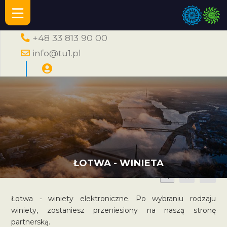
+48 33 813 90 00
info@tu1.pl
ŁOTWA - WINIETA
A
A
A
Łotwa - winiety elektroniczne. Po wybraniu rodzaju
winiety, zostaniesz przeniesiony na naszą stronę
partnerską.